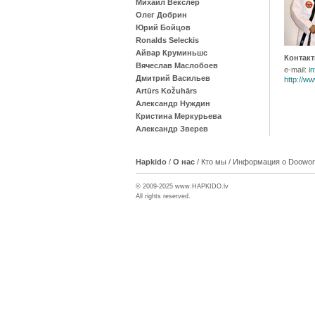
Михаил Векслер
Олег Добрин
Юрий Бойцов
Ronalds Seleckis
Айвар Круминьшс
Контакт
Вячеслав Маслобоев
e-mail:
i
Дмитрий Васильев
http://w
Artūrs Kožuhārs
Александр Нуждин
Кристина Меркурьева
Александр Зверев
Hapkido
/
О нас
/
Кто мы
/
Информация о Doowon-
© 2009-2025 www.
HAPKIDO
.lv
All rights reserved.