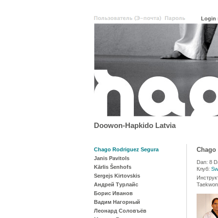
Doowon-Hapkido Latvia
Chago 
Chago Rodriguez Segura
Janis Pavitols
Dan: 8 D
Kārlis Šenhofs
Клуб:
Sw
Sergejs Kirtovskis
Инструк
Андрей Турлайс
Taekwon
Борис Иванов
Вадим Нагорный
Леонард Соловъёв