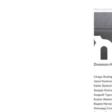
Doowon-Ha
Chago Rodrig
Janis Pavitols
Kārlis Šenhof
Sergejs Kirto
Андрей Турл
Борис Иван
Вадим Наго
Леонард Со