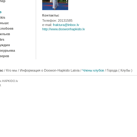
лер
в
Контакты:
ckis
Телефон: 20131585
иньшс
e-mail:
fraktura@inbox.lv
слобоев
http://www.doowonhapkido.lv
ильев
ārs
уждин
ркурьева
верев
ас
/
Кто мы
/
Информация о Doowon-Hapkido Latvia
/
Члены клубов
/
Города ( Клубы )
w.
HAPKIDO
.lv
d.