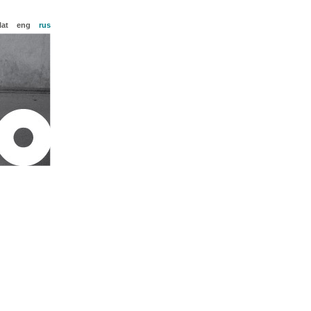
lat
eng
rus