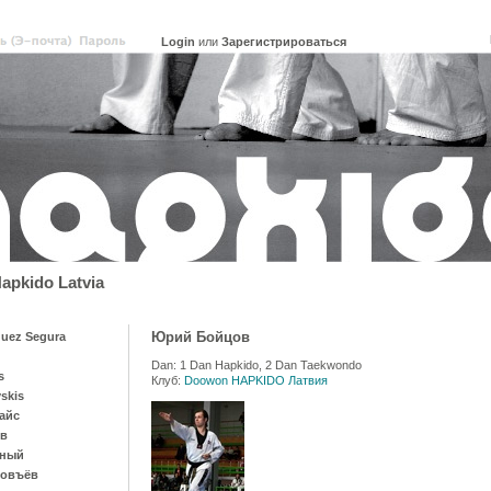
или
Зарегистрироваться
pkido Latvia
Юрий Бойцов
uez Segura
Dan: 1 Dan Hapkido, 2 Dan Taekwondo
s
Клуб:
Doowon HAPKIDO Латвия
vskis
айс
ов
рный
ловъёв