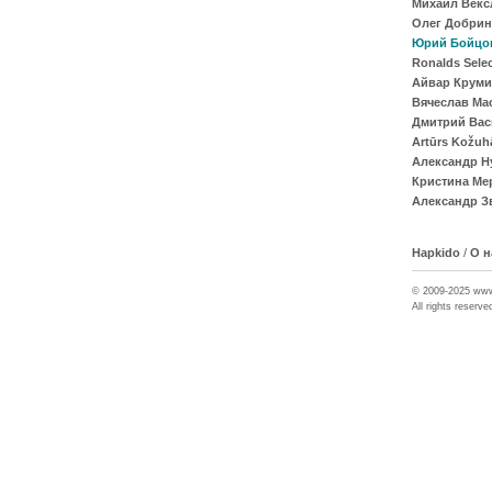
Михаил Векс
Олег Добрин
Юрий Бойцо
Ronalds Sele
Айвар Крум
Вячеслав Ма
Дмитрий Вас
Artūrs Kožuh
Александр Н
Кристина Ме
Александр З
Hapkido
/
О н
© 2009-2025 ww
All rights reserve