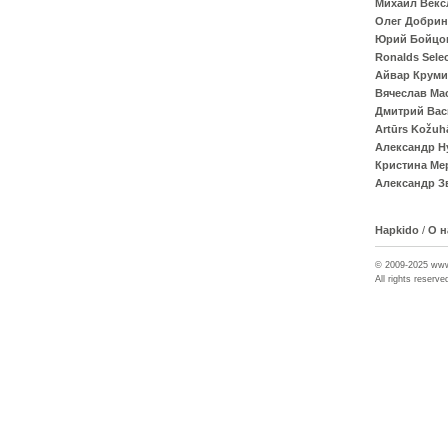
Михаил Векс
Олег Добрин
Юрий Бойцо
Ronalds Sele
Айвар Крум
Вячеслав Ма
Дмитрий Вас
Artūrs Kožuh
Александр Н
Кристина Ме
Александр З
Hapkido
/
О н
© 2009-2025 ww
All rights reserve