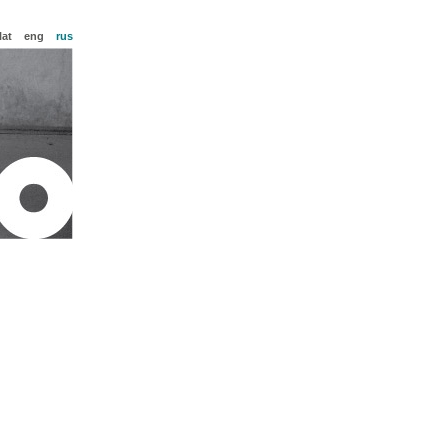
lat
eng
rus