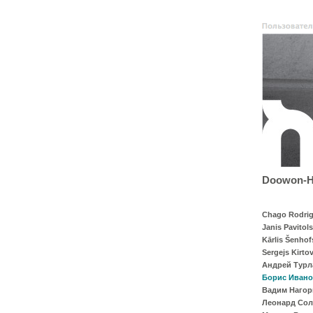
Doowon-Ha
Chago Rodrig
Janis Pavitols
Kārlis Šenhof
Sergejs Kirto
Андрей Турл
Борис Иван
Вадим Наго
Леонард Со