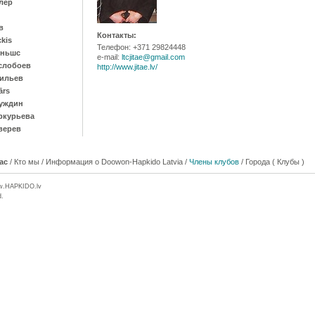
лер
в
Контакты:
ckis
Телефон: +371 29824448
иньшс
e-mail:
ltcjitae@gmail.com
слобоев
http://www.jitae.lv/
ильев
ārs
уждин
ркурьева
верев
ас
/
Кто мы
/
Информация о Doowon-Hapkido Latvia
/
Члены клубов
/
Города ( Клубы )
w.
HAPKIDO
.lv
d.