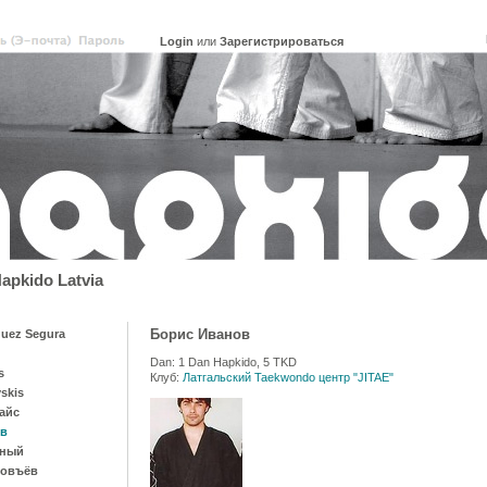
или
Зарегистрироваться
pkido Latvia
Борис Иванов
uez Segura
Dan: 1 Dan Hapkido, 5 TKD
s
Клуб:
Латгальский Taekwondo центр "JITAE"
vskis
айс
ов
рный
ловъёв