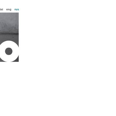
lat
eng
rus