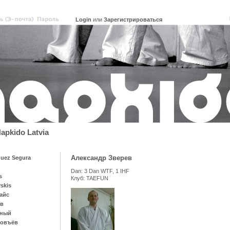
или
Зарегистрироваться
pkido Latvia
Александр Зверев
uez Segura
Dan: 3 Dan WTF, 1 IHF
s
Клуб: TAEFUN
vskis
айс
ов
рный
ловъёв