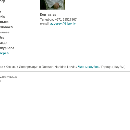
лер
в
Контакты:
ckis
Телефон: +371 29527967
иньшс
e-mail:
azverev@inbox.lv
слобоев
ильев
ārs
уждин
ркурьева
верев
ас
/
Кто мы
/
Информация о Doowon-Hapkido Latvia
/
Члены клубов
/
Города ( Клубы )
w.
HAPKIDO
.lv
d.