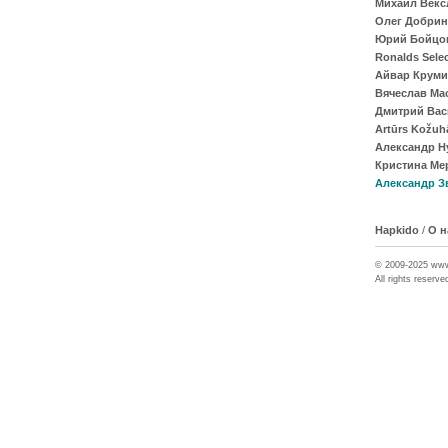
Михаил Векс
Олег Добрин
Юрий Бойцо
Ronalds Sele
Айвар Крум
Вячеслав Ма
Дмитрий Вас
Artūrs Kožuh
Александр Н
Кристина Ме
Александр З
Hapkido
/
О н
© 2009-2025 ww
All rights reserve