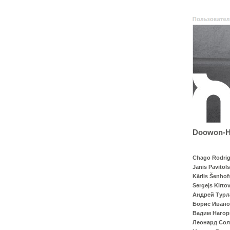
Doowon-Ha
Chago Rodrig
Janis Pavitols
Kārlis Šenhof
Sergejs Kirto
Андрей Турл
Борис Иван
Вадим Наго
Леонард Со