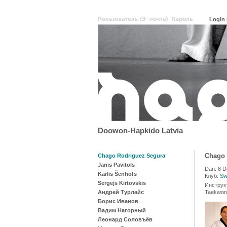
Doowon-Hapkido Latvia
Chago 
Chago Rodriguez Segura
Janis Pavitols
Dan: 8 D
Kārlis Šenhofs
Клуб:
Sw
Sergejs Kirtovskis
Инструк
Андрей Турлайс
Taekwon
Борис Иванов
Вадим Нагорный
Леонард Соловъёв