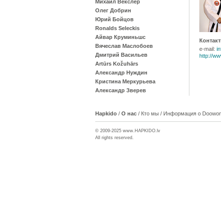
Михаил Векслер
Олег Добрин
Юрий Бойцов
Ronalds Seleckis
Айвар Круминьшс
Контакт
Вячеслав Маслобоев
e-mail:
i
Дмитрий Васильев
http://w
Artūrs Kožuhārs
Александр Нуждин
Кристина Меркурьева
Александр Зверев
Hapkido
/
О нас
/
Кто мы
/
Информация о Doowon-
© 2009-2025 www.
HAPKIDO
.lv
All rights reserved.