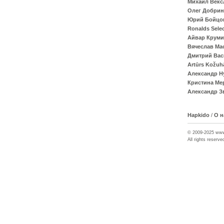
Михаил Векс
Олег Добрин
Юрий Бойцо
Ronalds Sele
Айвар Крум
Вячеслав Ма
Дмитрий Вас
Artūrs Kožuh
Александр Н
Кристина Ме
Александр З
Hapkido
/
О н
© 2009-2025 ww
All rights reserve