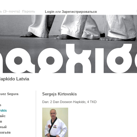
или
Зарегистрироваться
pkido Latvia
Sergejs Kirtovskis
uez Segura
Dan: 2 Dan Doowon Hapkido, 4 TKD
s
vskis
айс
ов
рный
ловъёв