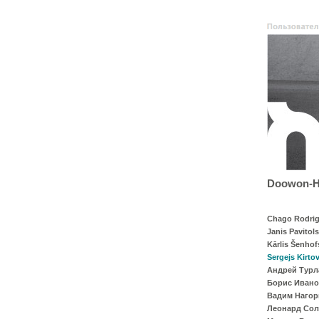
Doowon-Ha
Chago Rodrig
Janis Pavitols
Kārlis Šenhof
Sergejs Kirto
Андрей Турл
Борис Иван
Вадим Наго
Леонард Со