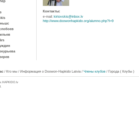
лер
Контакты:
в
e-mail:
kirtovskis@inbox.lv
ckis
http://www.doowonhapkido.org/alumno.php?I=9
иньшс
слобоев
ильев
ārs
уждин
ркурьева
верев
ас
/
Кто мы
/
Информация о Doowon-Hapkido Latvia
/
Члены клубов
/
Города ( Клубы )
w.
HAPKIDO
.lv
d.