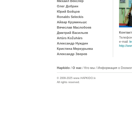
Михаил Векслер
Олег Добрин
Юрий Бойцов
Ronalds Seleckis
Айвар Круминьшс
Вячеслав Маслобоев
Контакт
Дмитрий Васильев
Телефон
Artūrs Kožuhārs
e-mail:
l
Александр Нуждин
http://ww
Кристина Меркурьева
Александр Зверев
Hapkido
/
О нас
/
Кто мы
/
Информация о Doowon-
© 2009-2025 www.
HAPKIDO
.lv
All rights reserved.