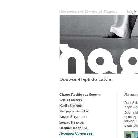
Doowon-Hapkido Latvia
Леона
Chago Rodriguez Segura
Janis Pavitols
Dan: 3 d
Kārlis Šenhofs
Клуб:
Sp
Sergejs Kirtovskis
Sporta b
Андрей Турлайс
проходят
юниоры в
Борис Иванов
рады Ва
Вадим Нагорный
Леонард Соловъёв