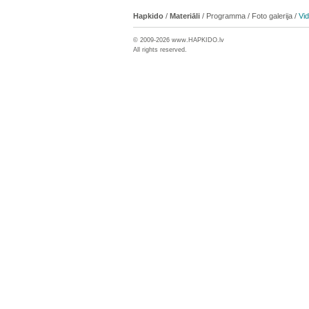
Hapkido
/
Materiāli
/
Programma
/
Foto galerija
/
Vi
© 2009-2026 www.
HAPKIDO
.lv
All rights reserved.