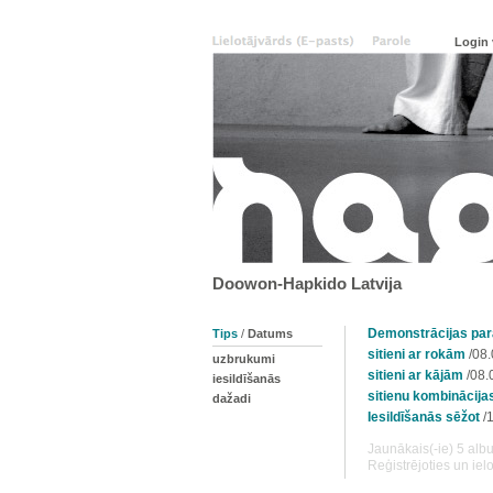
Doowon-Hapkido Latvija
Demonstrācijas pa
Tips
/
Datums
sitieni ar rokām
/08.
uzbrukumi
sitieni ar kājām
/08.
iesildīšanās
sitienu kombinācija
dažadi
Iesildīšanās sēžot
/1
Jaunākais(-ie) 5 alb
Reģistrējoties un iel