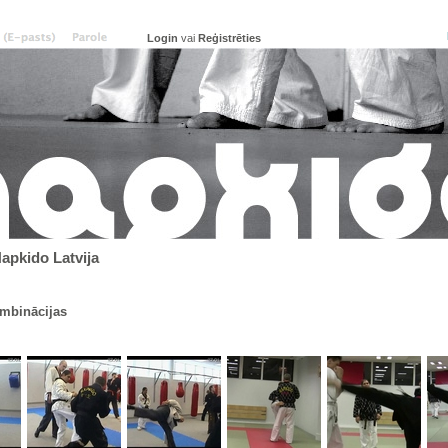
vai
Reģistrēties
pkido Latvija
ombinācijas