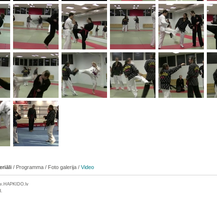
riāli
/
Programma
/
Foto galerija
/
Video
w.
HAPKIDO
.lv
d.