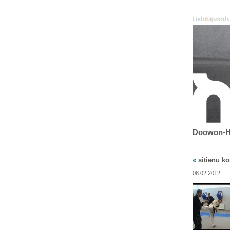
Doowon-Ha
«
sitienu k
08.02.2012