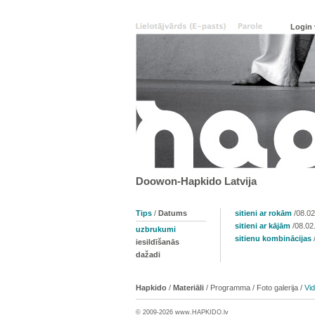
Doowon-Hapkido Latvija
Tips
/
Datums
sitieni ar rokām
/08.02
sitieni ar kājām
/08.02
uzbrukumi
sitienu kombinācijas
iesildīšanās
dažadi
Hapkido
/
Materiāli
/
Programma
/
Foto galerija
/
Vi
© 2009-2026 www.
HAPKIDO
.lv