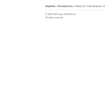
Hapkido
/
Активность
/
Новости
/
Расписание с
© 2009-2025 www.
HAPKIDO
.lv
All rights reserved.