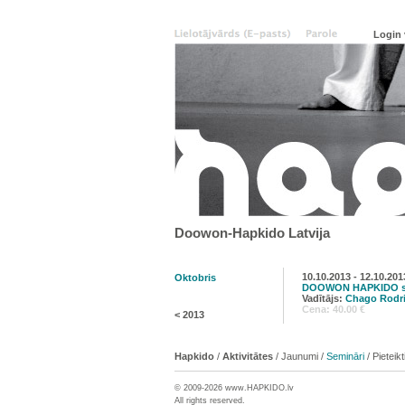
Doowon-Hapkido Latvija
10.10.2013 - 12.10.201
Oktobris
DOOWON HAPKIDO se
Vadītājs:
Chago Rodr
Cena: 40.00 €
<
2013
Hapkido
/
Aktivitātes
/
Jaunumi
/
Semināri
/
Pieteik
© 2009-2026 www.
HAPKIDO
.lv
All rights reserved.