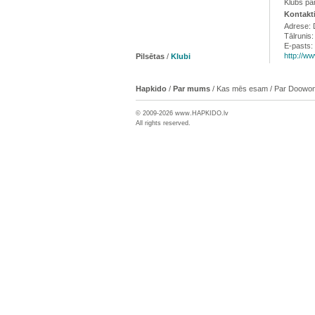
Klubs pā
Kontakti
Adrese: D
Tālrunis
E-pasts:
http://w
Pilsētas
/
Klubi
Hapkido
/
Par mums
/
Kas mēs esam
/
Par Doowon
© 2009-2026 www.
HAPKIDO
.lv
All rights reserved.